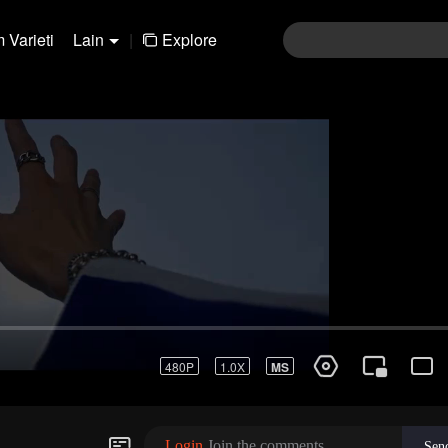
 Varieti
Lain
|
Explore