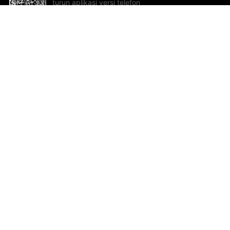
turun aplikasi versi telefon
bimbit!
Bantuan dan Maklum Balas
Te
Cadangan dan maklum balas
Se
Hu
Al
ted.