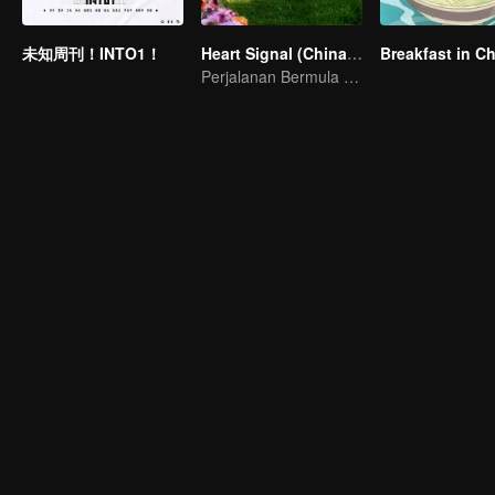
未知周刊！INTO1！
Heart Signal (China Version) S8
Breakfast in C
Perjalanan Bermula dengan Cinta