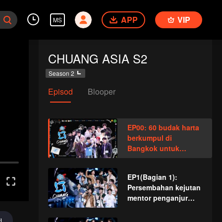
APP
VIP
MS
CHUANG ASIA S2
Season 2
Episod
Blooper
EP00: 60 budak harta
berkumpul di
Bangkok untuk
menunjukkan bakat
besar
EP1(Bagian 1):
Persembahan kejutan
mentor penganjur
meletupkan seluruh
tempat! Penilaian