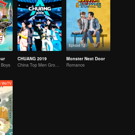
Episod 12
our
CHUANG 2019
Monster Next Door
g Boys
China Top Men Group's Competition
Romance
ti WeTV