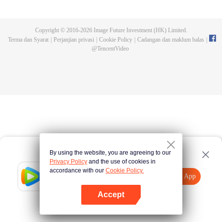
bertarung sengit. Namun, kemalangan kerap terjadi. Gelombang binatang
buatan mengikuti turnamen, dan pembunuhan terhadap individu terkuat
mengungkapkan sekte pembunuhan misteri yang disebut sebagai Sekte
Copyright © 2016-
2026
Image Future Investment (HK) Limited.
Pevolusi Surgawi. Mari saksikan bagaimana Chu Xingyun menghadapi plot
Terma dan Syarat
|
Perjanjian privasi
|
Cookie Policy
|
Cadangan dan maklum balas
|
pembunuhan berbahaya ini dan mencapai kejayaan di seluruh dunia!
@
TencentVideo
By using the website, you are agreeing to our
Privacy Policy
and the use of cookies in
accordance with our
Cookie Policy.
Tencent Video
Buka App
Lihat lebih banyak kandungan
Accept
Jika gagal, sila
Ketik di sini
cuba semula
Buka App