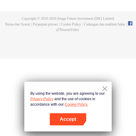
bertarung sengit. Namun, kemalangan kerap terjadi. Gelombang binatang
buatan mengikuti turnamen, dan pembunuhan terhadap individu terkuat
mengungkapkan sekte pembunuhan misteri yang disebut sebagai Sekte
Copyright © 2016-
2026
Image Future Investment (HK) Limited.
Pevolusi Surgawi. Mari saksikan bagaimana Chu Xingyun menghadapi plot
Terma dan Syarat
|
Perjanjian privasi
|
Cookie Policy
|
Cadangan dan maklum balas
|
pembunuhan berbahaya ini dan mencapai kejayaan di seluruh dunia!
@
TencentVideo
By using the website, you are agreeing to our
Privacy Policy
and the use of cookies in
accordance with our
Cookie Policy.
Accept
Buka App