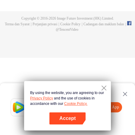
bertarung sengit. Namun, kemalangan kerap terjadi. Gelombang binatang
buatan mengikuti turnamen, dan pembunuhan terhadap individu terkuat
mengungkapkan sekte pembunuhan misteri yang disebut sebagai Sekte
Copyright © 2016-
2026
Image Future Investment (HK) Limited.
Pevolusi Surgawi. Mari saksikan bagaimana Chu Xingyun menghadapi plot
Terma dan Syarat
|
Perjanjian privasi
|
Cookie Policy
|
Cadangan dan maklum balas
|
pembunuhan berbahaya ini dan mencapai kejayaan di seluruh dunia!
@
TencentVideo
By using the website, you are agreeing to our
Privacy Policy
and the use of cookies in
accordance with our
Cookie Policy.
Tencent Video
Buka App
Lihat lebih banyak kandungan
Accept
Jika gagal, sila
Ketik di sini
cuba semula
Buka App