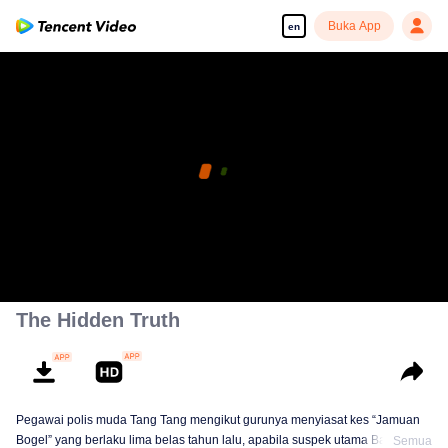
Buka App
en
The Hidden Truth
Pegawai polis muda Tang Tang mengikut gurunya menyiasat kes “Jamuan
Bogel” yang berlaku lima belas tahun lalu, apabila suspek utama Bai Qiming
Semua