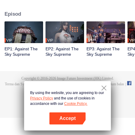
terlahir semula sebagai Tan Yun dalam kehidupan terakhirnya, yang akan
digerakkan oleh kehidupan dan kematian untuk sedar. Semasa majlis
Episod
perkahwinan, Tan Yun terserempak dengan tunangnya yang berlaku curang
dan dipukul untuk membangkitkan ingatan Hongmeng. Kemudian, Tan Yun
memiliki bakat tahap Dewa untuk meningkatkan pertumbuhannya.
VIP
VIP
VIP
VIP
EP1: Against The
EP2: Against The
EP3: Against The
EP4
Sky Supreme
Sky Supreme
Sky Supreme
Sky
Copyright © 2016-
2026
Image Future Investment (HK) Limited.
Terma dan Syarat
|
Perjanjian privasi
|
Cookie Policy
|
Cadangan dan maklum balas
|
@
TencentVideo
By using the website, you are agreeing to our
Privacy Policy
and the use of cookies in
accordance with our
Cookie Policy.
Accept
Buka App