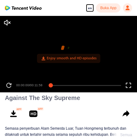
Buka App
en
00:00:00
/
00:11:58
Against The Sky Supreme
Semasa penyerbuan Alam Semesta Luar, Tuan Hongmeng terbunuh dan
dilaknati untuk terlahir semula selama sepuluh ribu kehidupan. Beliau
Semua