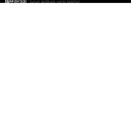
turun aplikasi versi telefon
bimbit!
Bantuan dan Maklum Balas
Te
Cadangan dan maklum balas
Se
Hu
Al
ted.