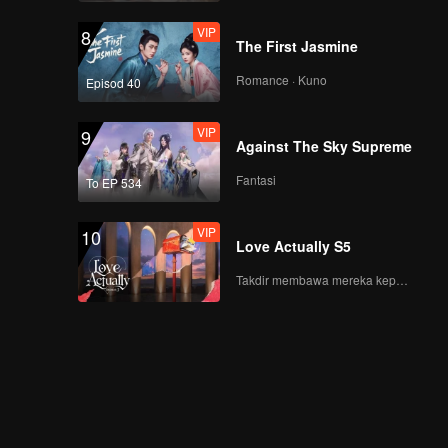
VIP
8
The First Jasmine
Romance · Kuno
Episod 40
VIP
9
Against The Sky Supreme
Fantasi
To EP 534
VIP
10
Love Actually S5
Takdir membawa mereka kepada cinta yang tulus!