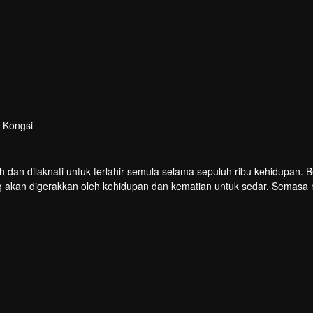
Kongsi
n dilaknati untuk terlahir semula selama sepuluh ribu kehidupan. B
g akan digerakkan oleh kehidupan dan kematian untuk sedar. Semasa m
u curang dan dipukul untuk membangkitkan ingatan Hongmeng. Kemud
ya.