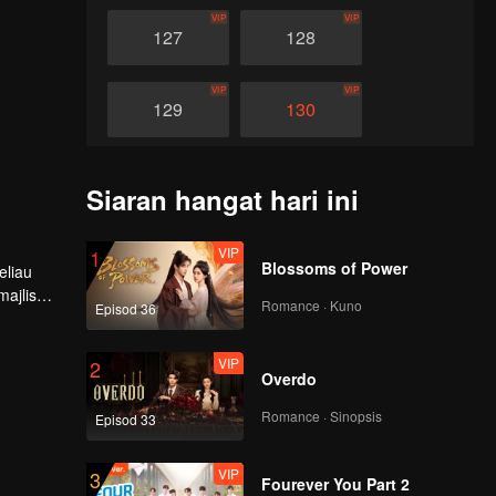
VIP
VIP
127
128
VIP
VIP
129
130
VIP
VIP
131
132
Siaran hangat hari ini
VIP
VIP
133
134
VIP
1
Blossoms of Power
eliau
ajlis
Romance · Kuno
Episod 36
VIP
VIP
ian, Tan
135
136
VIP
2
Overdo
VIP
VIP
137
138
Romance · Sinopsis
Episod 33
VIP
VIP
139
140
VIP
3
Fourever You Part 2