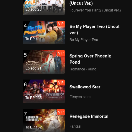
(Uncut Ver.)
VIP
VIP
Episod 25
Fourever You Part 2 (Uncut Ver.)
141
142
VIP
4
Be My Player Two (Uncut
VIP
VIP
143
144
ver.)
To EP 4
Be My Player Two
VIP
VIP
145
146
VIP
5
Spring Over Phoenix
Pond
VIP
VIP
Episod 21
147
148
Romance · Kuno
VIP
6
VIP
VIP
Swallowed Star
149
150
Fiksyen sains
To EP 235
VIP
7
Renegade Immortal
Fantasi
To EP 152