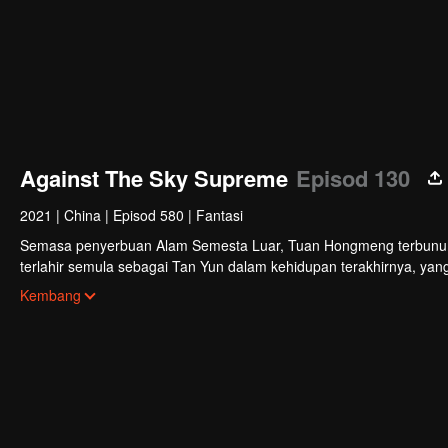
Against The Sky Supreme
Episod 130
2021
|
China
|
Episod 580
|
Fantasi
Semasa penyerbuan Alam Semesta Luar, Tuan Hongmeng terbunuh da
terlahir semula sebagai Tan Yun dalam kehidupan terakhirnya, yan
perkahwinan, Tan Yun terserempak dengan tunangnya yang berlak
Kembang
Yun memiliki bakat tahap Dewa untuk meningkatkan pertumbuhann