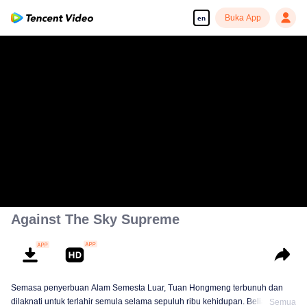
Buka App
en
Against The Sky Supreme
Semasa penyerbuan Alam Semesta Luar, Tuan Hongmeng terbunuh dan
dilaknati untuk terlahir semula selama sepuluh ribu kehidupan. Beliau
Semua