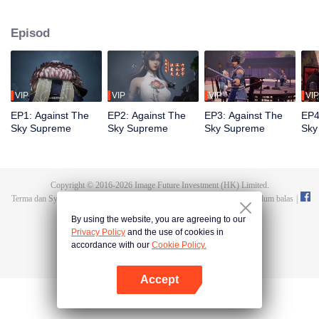
terlahir semula sebagai Tan Yun dalam kehidupan terakhirnya, yang akan
digerakkan oleh kehidupan dan kematian untuk sedar. Semasa majlis
Episod
perkahwinan, Tan Yun terserempak dengan tunangnya yang berlaku curang
dan dipukul untuk membangkitkan ingatan Hongmeng. Kemudian, Tan Yun
memiliki bakat tahap Dewa untuk meningkatkan pertumbuhannya.
VIP
VIP
VIP
VIP
EP1: Against The
EP2: Against The
EP3: Against The
EP4
Sky Supreme
Sky Supreme
Sky Supreme
Sky
Copyright © 2016-
2026
Image Future Investment (HK) Limited.
Terma dan Syarat
|
Perjanjian privasi
|
Cookie Policy
|
Cadangan dan maklum balas
|
@
TencentVideo
By using the website, you are agreeing to our
Privacy Policy
and the use of cookies in
accordance with our
Cookie Policy.
Accept
Buka App