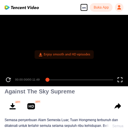
Buka App
en
Enjoy smooth and HD episodes
00:00:00
/
00:11:49
Against The Sky Supreme
Semasa penyerbuan Alam Semesta Luar, Tuan Hongmeng terbunuh dan
dilaknati untuk terlahir semula selama sepuluh ribu kehidupan. Beliau
Semua