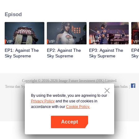
terlahir semula sebagai Tan Yun dalam kehidupan terakhirnya, yang akan
digerakkan oleh kehidupan dan kematian untuk sedar. Semasa majlis
Episod
perkahwinan, Tan Yun terserempak dengan tunangnya yang berlaku curang
dan dipukul untuk membangkitkan ingatan Hongmeng. Kemudian, Tan Yun
memiliki bakat tahap Dewa untuk meningkatkan pertumbuhannya.
VIP
VIP
VIP
VIP
EP1: Against The
EP2: Against The
EP3: Against The
EP4
Sky Supreme
Sky Supreme
Sky Supreme
Sky
Copyright © 2016-
2026
Image Future Investment (HK) Limited.
Terma dan Syarat
|
Perjanjian privasi
|
Cookie Policy
|
Cadangan dan maklum balas
|
@
TencentVideo
By using the website, you are agreeing to our
Privacy Policy
and the use of cookies in
accordance with our
Cookie Policy.
Accept
Buka App