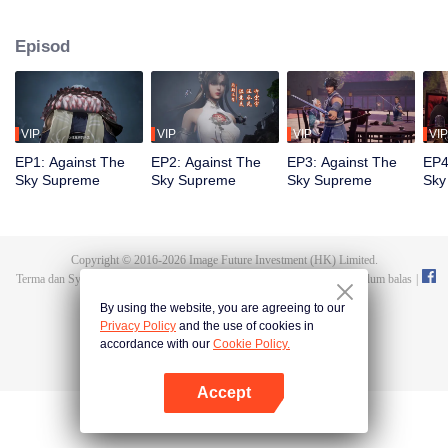
terlahir semula sebagai Tan Yun dalam kehidupan terakhirnya, yang akan
digerakkan oleh kehidupan dan kematian untuk sedar. Semasa majlis
Episod
perkahwinan, Tan Yun terserempak dengan tunangnya yang berlaku curang
dan dipukul untuk membangkitkan ingatan Hongmeng. Kemudian, Tan Yun
memiliki bakat tahap Dewa untuk meningkatkan pertumbuhannya.
VIP
VIP
VIP
VIP
EP1: Against The
EP2: Against The
EP3: Against The
EP4
Sky Supreme
Sky Supreme
Sky Supreme
Sky
Copyright © 2016-
2026
Image Future Investment (HK) Limited.
Terma dan Syarat
|
Perjanjian privasi
|
Cookie Policy
|
Cadangan dan maklum balas
|
@
TencentVideo
By using the website, you are agreeing to our
Privacy Policy
and the use of cookies in
accordance with our
Cookie Policy.
Accept
Buka App