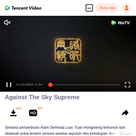
Buka App
en
Enjoy smooth and HD episodes
00:00:00
/
00:11:54
Against The Sky Supreme
Semasa penyerbuan Alam Semesta Luar, Tuan Hongmeng terbunuh dan
dilaknati untuk terlahir semula selama sepuluh ribu kehidupan. Beliau
Semua