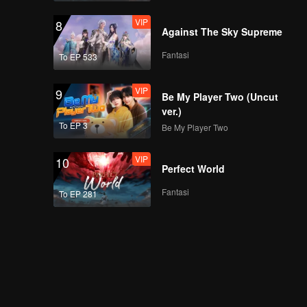
VIP
8
Against The Sky Supreme
Fantasi
To EP 533
VIP
9
Be My Player Two (Uncut
ver.)
To EP 3
Be My Player Two
VIP
10
Perfect World
Fantasi
To EP 281