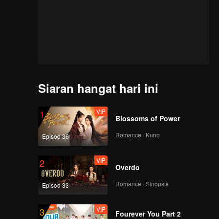
Siaran hangat hari ini
VIP
1
Blossoms of Power
Romance · Kuno
Episod 36
VIP
2
Overdo
Romance · Sinopsis
Episod 33
VIP
3
Fourever You Part 2