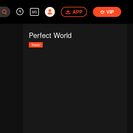
APP
VIP
MS
Perfect World
Treler