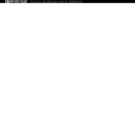
turun aplikasi versi telefon
bimbit!
Bantuan dan Maklum Balas
Te
Cadangan dan maklum balas
Se
Hu
Al
ted.