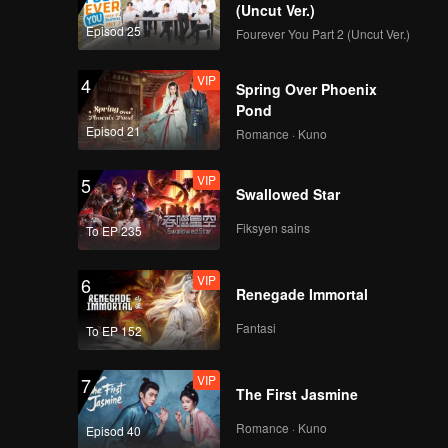
(Uncut Ver.)
Episod 25
Fourever You Part 2 (Uncut Ver.)
VIP
4
Spring Over Phoenix
Pond
Episod 21
Romance · Kuno
VIP
5
Swallowed Star
Fiksyen sains
To EP 235
VIP
6
Renegade Immortal
Fantasi
To EP 152
VIP
7
The First Jasmine
Romance · Kuno
Episod 40