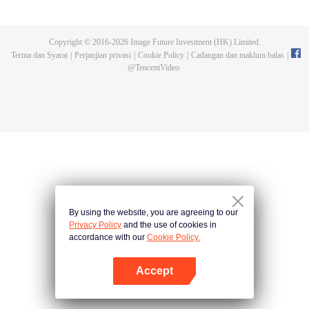
membawanya melalui tanah yang tidak diketahui sehingga dia mampu
menjadi seorang yang benar-benar boleh menggegarkan dunia.
Copyright © 2016-
2026
Image Future Investment (HK) Limited.
Terma dan Syarat
|
Perjanjian privasi
|
Cookie Policy
|
Cadangan dan maklum balas
|
@
TencentVideo
By using the website, you are agreeing to our
Privacy Policy
and the use of cookies in
accordance with our
Cookie Policy.
Accept
Buka App