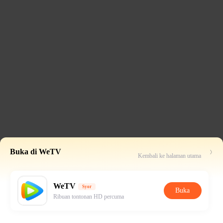
Buka di WeTV
Kembali ke halaman utama
WeTV
Syor
Buka
Ribuan tontonan HD percuma