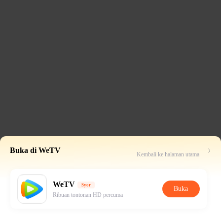
Buka di WeTV
Kembali ke halaman utama
WeTV
Syor
Buka
Ribuan tontonan HD percuma