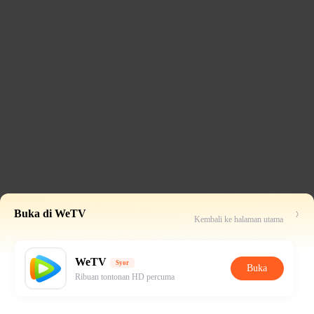
Buka di WeTV
Kembali ke halaman utama
WeTV
Syor
Buka
Ribuan tontonan HD percuma