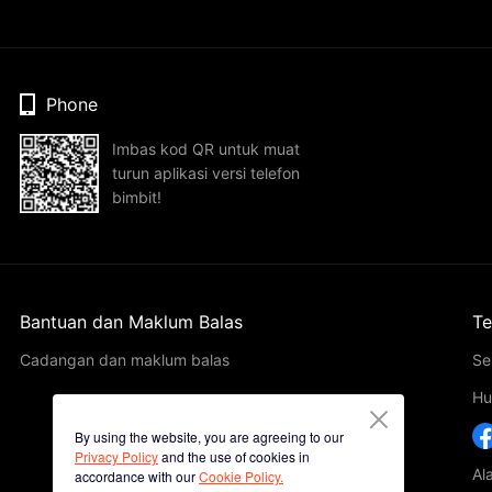
Phone
Imbas kod QR untuk muat
turun aplikasi versi telefon
bimbit!
Bantuan dan Maklum Balas
Te
Cadangan dan maklum balas
Se
Hu
By using the website, you are agreeing to our
Privacy Policy
and the use of cookies in
Al
accordance with our
Cookie Policy.