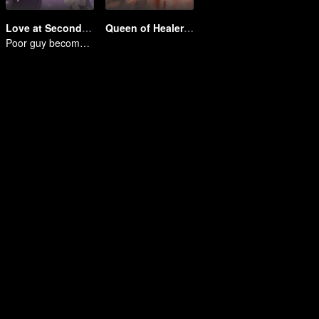
Love at Second Sight
Queen of Healers(Korean Ver.)
Poor guy becomes the domineering CEO and pursues his first love