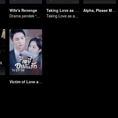
Wife's Revenge
Taking Love as a Contract
Alpha, Please Mark Me
Drama pendek “Wife's Revenge”
Taking Love as a Contract
To EP 96
Victim of Love and Vengeance