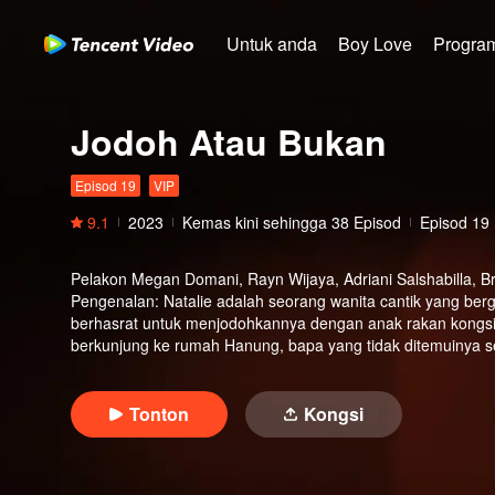
Untuk anda
Boy Love
Program
Jodoh Atau Bukan
Episod 19
VIP
9.1
2023
Kemas kini sehingga
38
Episod
Episod 19
Pelakon
Megan Domani, Rayn Wijaya, Adriani Salshabilla, B
Pengenalan
:
Natalie adalah seorang wanita cantik yang ber
berhasrat untuk menjodohkannya dengan anak rakan kongsi pe
berkunjung ke rumah Hanung, bapa yang tidak ditemuinya sej
tinggal ayahnya membawa Natalie ke dunia baru. Selain berte
tirinya yang nerd dan sangat menyeronokkan, Natalie terp
dan menjengkelkan. Hari demi hari, Natalie melalui beberapa
Tonton
Kongsi
dalam hutan, melawan cacar, membantu bapa Natalie berta
mengajar anak-anak kecil di luar bandar. Lama kelamaan, 
kembali apabila kekasih Yunus mengikutinya ke kota. Sement