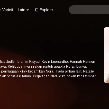
 Varieti
Lain
|
Explore
risia Jodie, Ibrahim Risyad, Kevin Leonardho, Hannah Hannon
gaya. Kehidupannya seakan runtuh apabila Nora, ibunya,
rniagaan klinik kecantikan Nora. Tiada pilihan lain, Natalie
ak berusia 6 tahun. Perjalanan Natalie ke pekan kecil tempat
mu dengan Tania, ibu tiri yang sipi dan gila ghaib, serta kakak
aksa berhadapan dengan Jonah, seorang budak lelaki yang kacak
 siri peristiwa ajaib bersama Jona, bermula daripada tersesat di
nding dalam pertandingan masakan kebangsaan, hinggalah
perasaan mula tumbuh di antara mereka berdua. Tetapi masalah
ara itu, Nora, ibu Natalie, semakin berusaha untuk