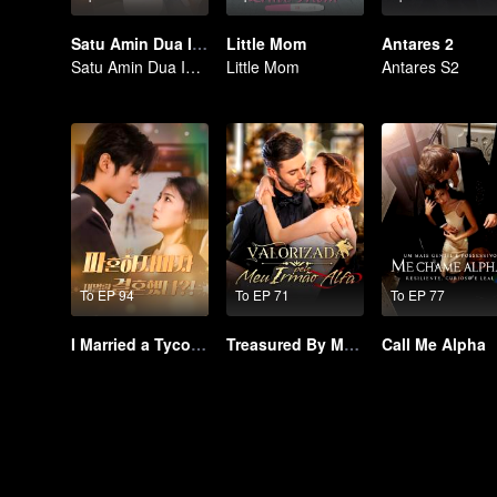
Satu Amin Dua Iman
Little Mom
Antares 2
Satu Amin Dua Iman
Little Mom
Antares S2
To EP 94
To EP 71
To EP 77
I Married a Tycoon Right After Breaking Off the Engagement?!(Korean Ver.)
Treasured By My Alpha Brother
Call Me Alpha