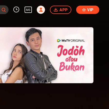
APP
VIP
MS