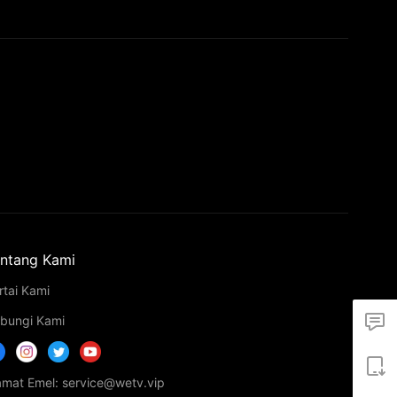
ntang Kami
rtai Kami
bungi Kami
amat Emel: service@wetv.vip