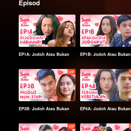
Episod
menjodohkannya dengan orang lain. Di tengah-tengah kerag
sendiri, adakah mereka sebenarnya…jiwa atau tidak?
EP1A: Jodoh Atau Bukan
EP1B: Jodoh Atau Bukan
VIP
EP3B: Jodoh Atau Bukan
EP4A: Jodoh Atau Bukan
VIP