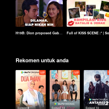
H19B: Dion proposed Gabby?!! | Soulmate
Rekomen untuk anda
VIP
VIP
Episod 8
Episod 13
Episod 10