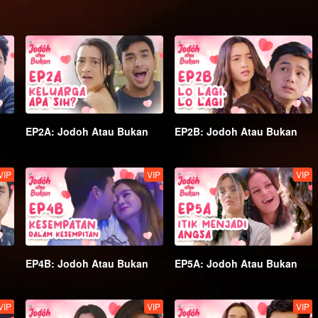
uan mereka, Natalie dan Jonah hanya boleh bertanya pada diri
EP2A: Jodoh Atau Bukan
EP2B: Jodoh Atau Bukan
VIP
VIP
VIP
EP4B: Jodoh Atau Bukan
EP5A: Jodoh Atau Bukan
VIP
VIP
VIP