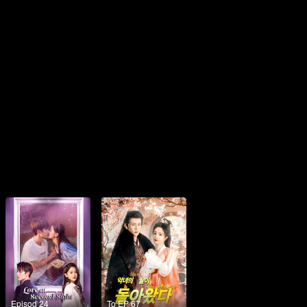
Episod 24
To EP 67