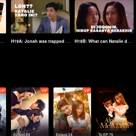
Full of KISS SCENE :* | Soulmate
H19A: Jonah was trapped by her mother! | Soulmate
H18B: What can Natalie do? Love doesn't make Natalie & Jonah be together | Soulmate
VIP
VIP
VIP
Episod 24
Episod 24
To EP 75