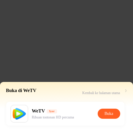
Buka di WeTV
Kembali ke halaman utama
WeTV
Syor
Buka
Ribuan tontonan HD percuma