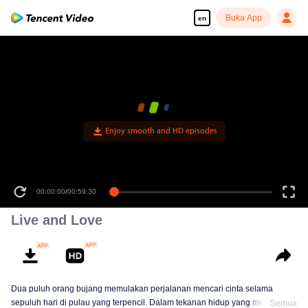
Buka App
en
Enjoy smooth and HD episodes
00:00:00
/
00:59:30
Live and Love
Dua puluh orang bujang memulakan perjalanan mencari cinta selama
sepuluh hari di pulau yang terpencil. Dalam tekanan hidup yang melampau
Semua