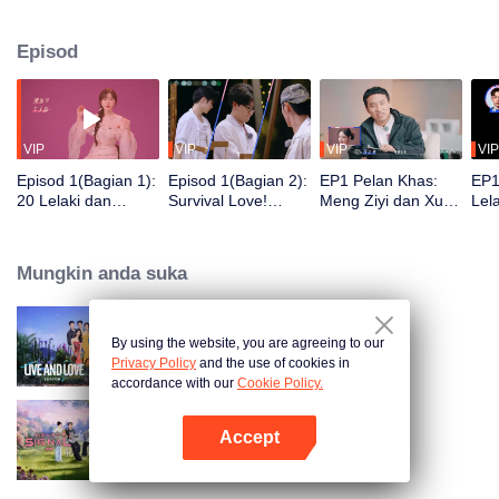
dan situasi yang mendebarkan, mereka akan menunjukkan sikap emosi
yang paling jujur, menghadapi pilihan cinta dan cabaran kelangsungan
Episod
hidup. Dalam krisis penyingkiran dan pilihan pasangan yang berterusan,
dapatkah mereka menemukan pasangan yang setara?
VIP
VIP
VIP
VIP
Episod 1(Bagian 1):
Episod 1(Bagian 2):
EP1 Pelan Khas:
EP1
20 Lelaki dan
Survival Love!
Meng Ziyi dan Xu
Lel
Wanita Berkagum
Lelaki dan wanita
Zhisheng Zhu Ship
buj
Bercinta di Pulau
bujang berjuang
cp
mala
Terpencil
untuk cinta
den
Mungkin anda suka
yan
By using the website, you are agreeing to our
Live and Love S2
Privacy Policy
and the use of cookies in
accordance with our
Cookie Policy.
Accept
Heart Signal (China Version) S8
Buka App