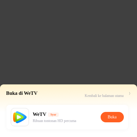
Buka di WeTV
Kembali ke halaman utama
WeTV
Syor
Buka
Ribuan tontonan HD percuma