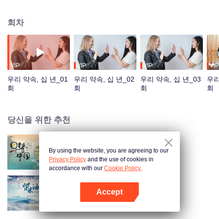
따뜻한 기억들을 보여준다. 동시에, 외국인 언니들이 '제2의 고향'이라 부르는 중
국을 향한 그들의 애정 어린 연결고리를 통해, 중국 문화의 매력과 국가 발전의
회차
영향력을 생생하게 보여준다. 가족 같은 정과 우정의 아름다운 추억으로부터 재
회의 감동과 기쁨을 거쳐, 함께 나누는 세대 차이, 이상과 현실의 갈등, 배운 것
을 실천에 옮기는 방법 등 사회적 고민까지... 10여 년에 걸쳐 기록된 소중한 영
상과 재회의 특별한 시간 속에서, 한 개인의 성장과 시대의 발전이 깊이 연결되
어 있음을 선명하게 드러낸다. 한 중국 소녀와 세계 각국의 '양' 언니들 사이에 맺
VIP
VIP
VIP
VIP
어진 인연은 이렇게 계속해서 이어져 나간다. 다큐멘터리에서 재회한 언니들은
우리 약속, 십 년_01
우리 약속, 십 년_02
우리 약속, 십 년_03
우리
천이눠와 또 다른 10년 후의 재회를 약속한다. "한 번의 약속이 10년을 이어간
회
회
회
회
다"는 의미의 ‘일낙십년’은
당신을 위한 추천
By using the website, you are agreeing to our
Breakfast in China
Privacy Policy
and the use of cookies in
accordance with our
Cookie Policy.
Accept
A Long Cherished Dream
앱 열기