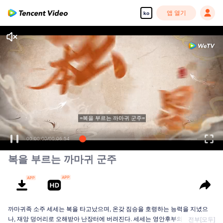
앱 열기
ko
=복을 부르는 까마귀 군주=
00:00:00
/
00:06:54
복을 부르는 까마귀 군주
까마귀족 소주 세세는 복을 타고났으며, 온갖 짐승을 호령하는 능력을 지녔으
나, 재앙 덩어리로 오해받아 난장터에 버려진다. 세세는 영안후부의 연회를 뒤
전부[모두]