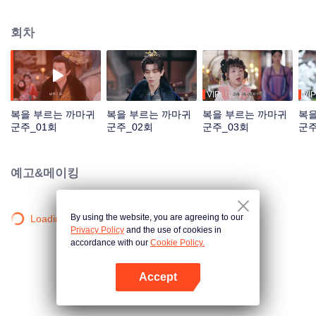
엎고 천살고성이라 불리는 정왕 소형을 구한다. 타고난 신력과 영리함으로 악귀
를 물리치고, 지혜롭게 간신들과 맞서며, 악인들을 응징하고 궁의 비밀을 낱낱
회차
이 폭로한다. 정왕의 재기를 돕고 재앙 덩어리에서 복덩이 군주로 거듭나며 아
빠의 인생도 역전시킨다.
VIP
VIP
복을 부르는 까마귀
복을 부르는 까마귀
복을 부르는 까마귀
복을
군주_01회
군주_02회
군주_03회
군주
예고&메이킹
By using the website, you are agreeing to our
Loading…
Privacy Policy
and the use of cookies in
accordance with our
Cookie Policy.
Accept
앱 열기