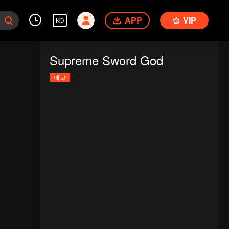
APP
VIP
KO
Supreme Sword God
예고