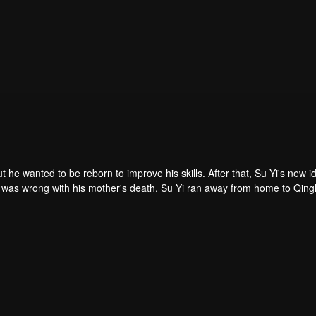
ut he wanted to be reborn to improve his skills. After that, Su Yi's new id
 was forced to become a live-in son-in-law. A year later, he awakened t