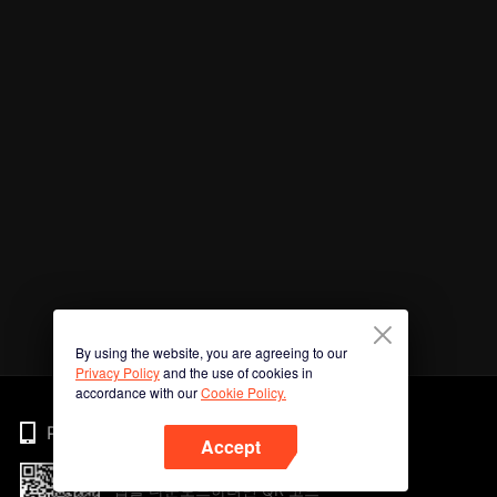
By using the website, you are agreeing to our
Privacy Policy
and the use of cookies in
accordance with our
Cookie Policy.
Phone
Accept
앱을 다운로드하려면 QR 코드