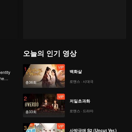
오늘의 인기 영상
VIP
1
백화살
entity
로맨스 · 시대극
총36회
he
VIP
2
저일초과화
로맨스 · 드라마
총33회
VIP
3
사방극애 S2 (Uncut Ver.)