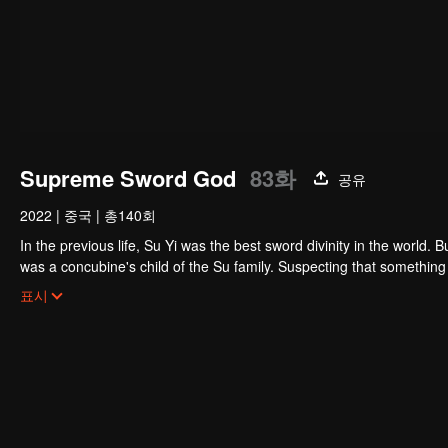
Supreme Sword God
83화
공유
2022
|
중국
|
총140회
In the previous life, Su Yi was the best sword divinity in the world. B
was a concubine's child of the Su family. Suspecting that something was wrong with his mother's death, Su Yi ran away from home to Qinghe
Sword Mansion to practice. But suddenly, he lost his cultivation and
표시
memory of his previous life and began his rise.