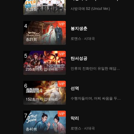
사방극애 S2 (Uncut Ver.)
총25회
VIP
4
봉지생춘
로맨스 · 시대극
총21회
VIP
5
탄서성공
인류의 진화만이 유일한 해답이다
235회까지 업데이트
VIP
6
선역
수행자들이여, 어찌 싸움을 두려워하랴
152회까지 업데이트
VIP
7
막리
로맨스 · 시대극
총40회