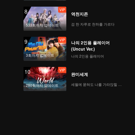
VIP
8
역천지존
검 한 자루로 천하를 가르다
533회까지 업데이트
VIP
9
나의 2인용 플레이어
(Uncut Ver.)
3회까지 업데이트
나의 2인용 플레이어
VIP
10
완미세계
세월에 묻혀도 나를 가라앉힐 수 없어
280회까지 업데이트