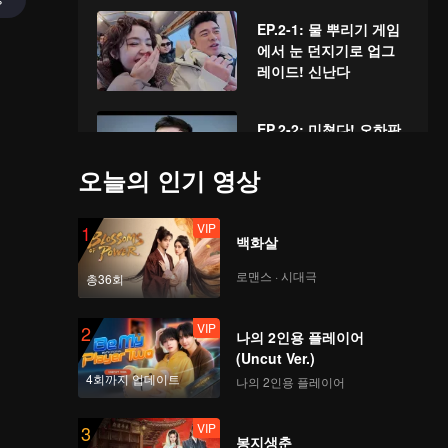
EP.2-1: 물 뿌리기 게임
에서 눈 던지기로 업그
레이드! 신난다
EP.2-2: 미쳤다! 오하판
천산 정상의 대결!
오늘의 인기 영상
VIP
VIP
스핀오프 EP.2: 오하팀
1
백화살
신장 음식 선보이기, 군
침!
로맨스 · 시대극
총36회
VIP
EP.3-1: 하하하하하 스
2
나의 2인용 플레이어
포츠 쇼!
(Uncut Ver.)
4회까지 업데이트
나의 2인용 플레이어
VIP
EP.3-2: 신장의 춤! 띠~
3
봉지생춘