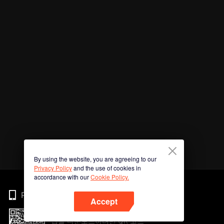
By using the website, you are agreeing to our
Privacy Policy
and the use of cookies in
accordance with our
Cookie Policy.
Phone
Accept
앱을 다운로드하려면 QR 코드