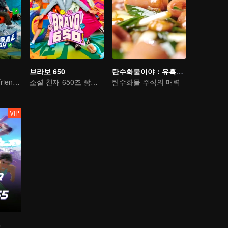
브라보 650
탄수화물이야：유혹적인 미식 컬렉션
Shen Teng and friends' happy outing
소셜 천재 650즈 빵터지는 MT
탄수화물 주식의 매력
VIP
5