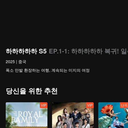
하하하하하 S5
EP.1-1: 하하하하하 복귀!
2025
|
중국
폭소 만발 환장하는 여행, 계속되는 미지의 여정
당신을 위한 추천
VIP
VIP
단독