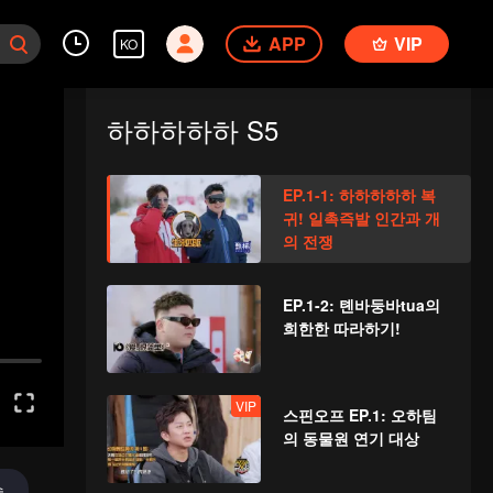
APP
VIP
KO
하하하하하 S5
EP.1-1: 하하하하하 복
귀! 일촉즉발 인간과 개
의 전쟁
EP.1-2: 톈바둥바tua의
희한한 따라하기!
VIP
스핀오프 EP.1: 오하팀
의 동물원 연기 대상