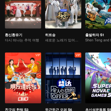
환신환유기
히트송
출발하자 S1
다시 떠나는 추억 여행
새로운 노래가 있어야 산다
VIP
VIP
친구의 한턱 S3
두근두근 오퍼 S6
초신성운동회 S