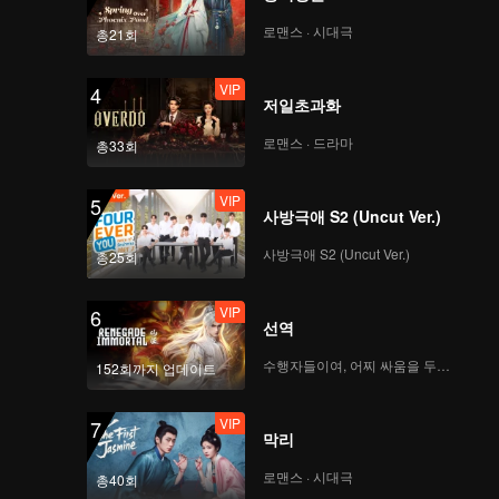
오하 결혼식 체험
로맨스 · 시대극
총21회
VIP
VIP
스핀오프 EP.3: 덩차오
4
저일초과화
천허 정상의 대결, 양 팔
기
로맨스 · 드라마
총33회
VIP
EP.4-1: 연기파면 형님,
5
사방극애 S2 (Uncut Ver.)
발연기면 웃음거리
사방극애 S2 (Uncut Ver.)
총25회
VIP
EP.4-2: '누가 큰형님인
6
선역
가' 치열한 신경전
수행자들이여, 어찌 싸움을 두려워하랴
152회까지 업데이트
VIP
VIP
스핀오프 EP.4: 덩차오
7
막리
천허, 내 운명은 하늘이
아니라 내가 정한다
로맨스 · 시대극
총40회