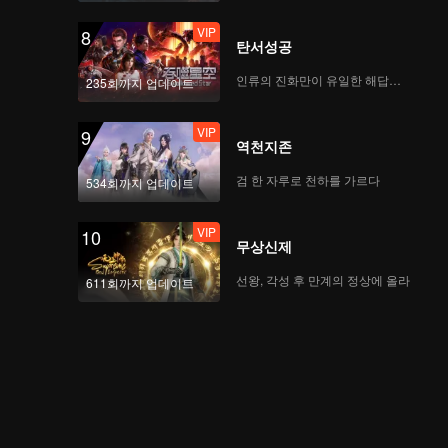
VIP
EP.5-1: 오하 국제여행
8
탄서성공
사 영업 중
인류의 진화만이 유일한 해답이다
235회까지 업데이트
VIP
EP.5-2: 오하 해외 친목
9
역천지존
회 접대
검 한 자루로 천하를 가르다
534회까지 업데이트
VIP
VIP
스핀오프 EP.5: 오하 안
10
무상신제
마실 개업, 손님 접대
선왕, 각성 후 만계의 정상에 올라
611회까지 업데이트
EP.6-1: 오하 여행단 버
섯 하우스 점령
EP.6-2: 오하의 로망, 진