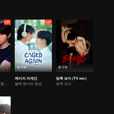
VIP
VIP
총10회
총12회
케이지 어게인
방콕 보이 (TV ver.)
고통 속에서 달콤함을 찾은 사랑 여행
블랙 팬서와 펭귄
방콕 보이