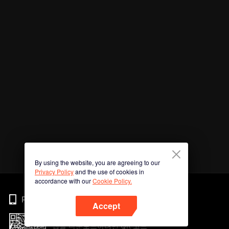
By using the website, you are agreeing to our
Privacy Policy
and the use of cookies in
accordance with our
Cookie Policy.
Phone
Accept
앱을 다운로드하려면 QR 코드