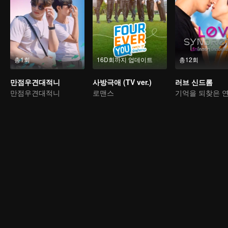
총1회
16D회까지 업데이트
총12회
만점우견대적니
사방극애 (TV ver.)
러브 신드롬
만점우견대적니
로맨스
기억을 되찾은 