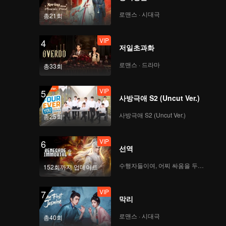
라스트 타임_06B회
로맨스 · 시대극
총21회
VIP
4
저일초과화
라스트 타임_06C회
로맨스 · 드라마
총33회
VIP
5
사방극애 S2 (Uncut Ver.)
라스트 타임_07A회
사방극애 S2 (Uncut Ver.)
총25회
VIP
6
선역
라스트 타임_07B회
수행자들이여, 어찌 싸움을 두려워하랴
152회까지 업데이트
VIP
7
막리
라스트 타임_07C회
로맨스 · 시대극
총40회