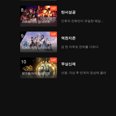
VIP
8
탄서성공
라스트 타임_08A회
인류의 진화만이 유일한 해답이다
235회까지 업데이트
VIP
9
역천지존
라스트 타임_08B회
검 한 자루로 천하를 가르다
534회까지 업데이트
VIP
10
무상신제
라스트 타임_08C회
선왕, 각성 후 만계의 정상에 올라
611회까지 업데이트