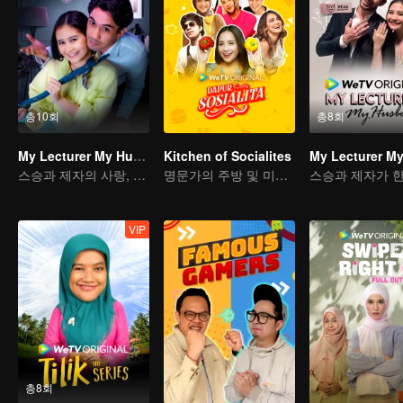
총10회
총8회
My Lecturer My Husband
Kitchen of Socialites
스승과 제자의 사랑, 운명적 결말
명문가의 주방 및 미식 시리즈
VIP
총8회