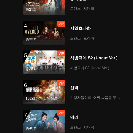
MLMH2
로맨스 · 시대극
총21회
VIP
4
VIP
저일초과화
EP9 Dosen Cinta
MLMH S2
로맨스 · 드라마
총33회
VIP
5
VIP
사방극애 S2 (Uncut Ver.)
EP10 Dosen Cinta
MLMH S2
사방극애 S2 (Uncut Ver.)
총25회
VIP
6
선역
수행자들이여, 어찌 싸움을 두려워하랴
152회까지 업데이트
VIP
7
막리
로맨스 · 시대극
총40회