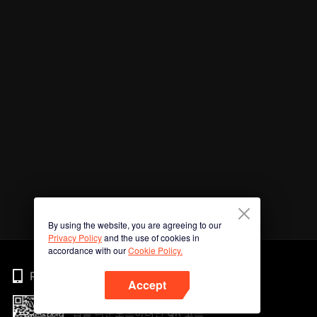
By using the website, you are agreeing to our
Privacy Policy
and the use of cookies in
accordance with our
Cookie Policy.
Phone
Accept
앱을 다운로드하려면 QR 코드