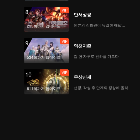
VIP
8
탄서성공
인류의 진화만이 유일한 해답이다
235회까지 업데이트
VIP
9
역천지존
검 한 자루로 천하를 가르다
534회까지 업데이트
VIP
10
무상신제
선왕, 각성 후 만계의 정상에 올라
611회까지 업데이트