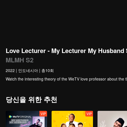
Love Lecturer - My Lecturer My Husband
MLMH S2
2022
|
인도네시아
|
총10회
Watch the interesting theory of the WeTV love professor about the
당신을 위한 추천
VIP
VIP