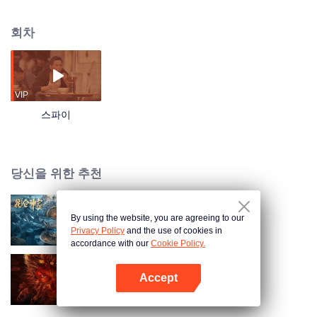
해체한다.
회차
VIP
스파이
당신을 위한 추천
By using the website, you are agreeing to our
Kunlun Shrine
Privacy Policy
and the use of cookies in
accordance with our
Cookie Policy.
Accept
헤븐타운: 서유항마전
앱 열기