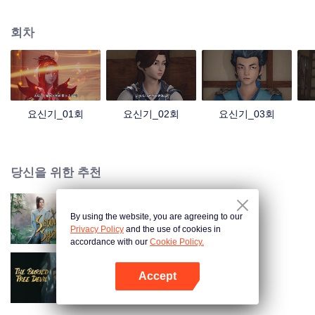
리고 고난을 함께한 형제들이 같이 최고의 공법을 수련하고 가장 강한 요령의
힘을 연마한다. 나 섭리는 반드시 최강 요령사가 될 것이다!
회차
요신기_01회
요신기_02회
요신기_03회
당신을 위한 추천
By using the website, you are agreeing to our
Scumbag System
Privacy Policy
and the use of cookies in
accordance with our
Cookie Policy.
Accept
도묘필기•진령신수
앱 열기