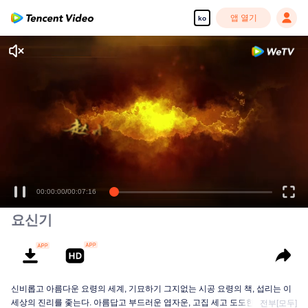
앱 열기
ko
고화질 콘텐츠를 끊김 없이 즐기세요
00:00:00
/
00:07:16
요신기
신비롭고 아름다운 요령의 세계, 기묘하기 그지없는 시공 요령의 책, 섭리는 이
세상의 진리를 좇는다. 아름답고 부드러운 엽자운, 고집 세고 도도한 소응아, 그
전부[모두]