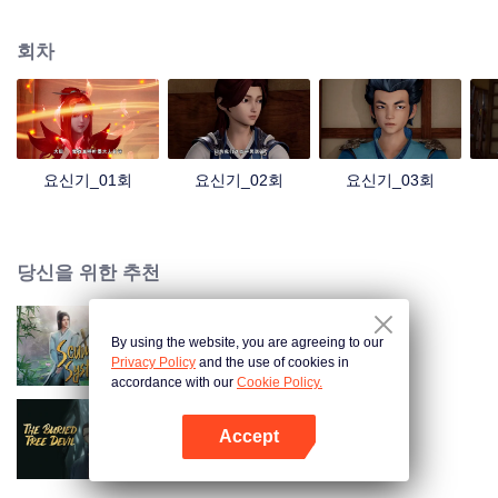
리고 고난을 함께한 형제들이 같이 최고의 공법을 수련하고 가장 강한 요령의
힘을 연마한다. 나 섭리는 반드시 최강 요령사가 될 것이다!
회차
요신기_01회
요신기_02회
요신기_03회
당신을 위한 추천
By using the website, you are agreeing to our
Scumbag System
Privacy Policy
and the use of cookies in
accordance with our
Cookie Policy.
Accept
도묘필기•진령신수
앱 열기