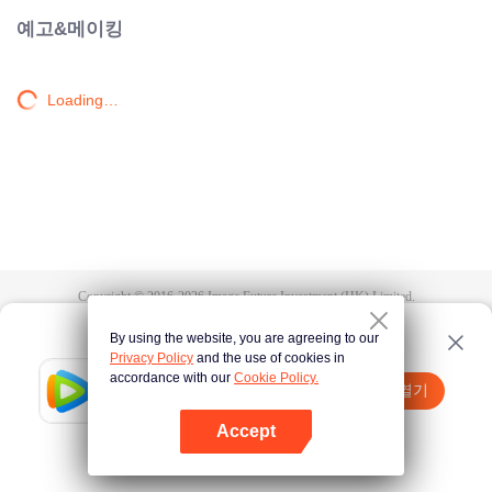
예고&메이킹
Loading…
Copyright © 2016-
2026
Image Future Investment (HK) Limited.
약관과 조항
|
개인 정보 정책
|
Cookie Policy
|
피드백
|
@
TencentVideo
By using the website, you are agreeing to our
Privacy Policy
and the use of cookies in
accordance with our
Cookie Policy.
Tencent Video
앱 열기
더 많은 콘텐츠 시청하기
Accept
실패시
여기 클릭
다시 시도
앱 열기