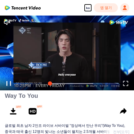
앱 열기
ko
00:00:00
/
00:00:38
Way To You
글로벌 최초 남자 2인조 라이브 서바이벌 “정상에서 만난 우리”(Way To You),
중국과 태국 출신 12명의 빛나는 소년들이 펼치는 2.5개월 서바이벌+라이브 무
전부[모두]