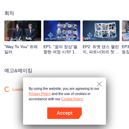
대의 성장기를 기록한 프로그램. 전통 예능 녹화 방식의 틀을 깨고 다양한 채널
소통을 기반으로 시청자는 투표, 응원 등 방식으로 아이돌 육성에 직접 참여할
회차
수 있으며 첫 만남의 설레임부터 환상의 케미까지 전 과정을 지켜볼 수 있다. 최
고의 인기 조로 선발된 커플은 세계적인 무대에서 본격적으로 데뷔하게 된다.
예고
VIP
VIP
"Way To You" 트레
EP1: "꿈의 정상"을
EP2: 듀엣 댄스 챌린
EP
일러
향한 여정 시작! 12
지, 파트너와의 첫 도
등장
명의 중국-태국 보이
전
즈의 첫 만남!
예고&메이킹
By using the website, you are agreeing to our
Loading…
Privacy Policy
and the use of cookies in
accordance with our
Cookie Policy.
Accept
앱 열기