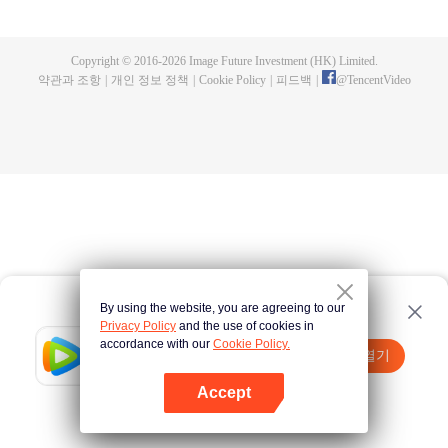
명으로 성장한다. 성공탐식거수와 싸우면서 그는 육신을 잃고 성공탐식수의 몸
을 빼앗는다. 그리고 체내 세계에서 인류 분신을 만들어내고 지구를 벗어나 우
주로 발을 내딛기 시작한다.
Copyright © 2016-
2026
Image Future Investment (HK) Limited.
약관과 조항
|
개인 정보 정책
|
Cookie Policy
|
피드백
|
@
TencentVideo
By using the website, you are agreeing to our
Privacy Policy
and the use of cookies in
accordance with our
Cookie Policy.
Tencent Video
앱 열기
더 많은 콘텐츠 시청하기
Accept
실패시
여기 클릭
다시 시도
앱 열기