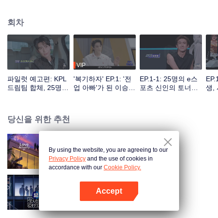
회차
VIP
파일럿 예고편: KPL
'복기하자' EP.1: '전
EP.1-1: 25명의 e스
EP
드림팀 합체, 25명 e
업 아빠'가 된 이승현
포츠 신인의 토너먼
생,
스포츠 신인들의 첫
이 우울하다고 고백
트 시작, 첫 번째로
등장
실력 평가!
하다?
레드·블랙 리스트에
오를 사람은 누구일
당신을 위한 추천
까!
By using the website, you are agreeing to our
반숙연인 S4
Privacy Policy
and the use of cookies in
accordance with our
Cookie Policy.
Accept
두근두근 오퍼 S6
앱 열기