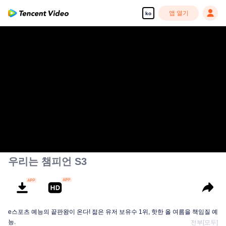
앱 열기
ko
우리는 챔피언 S3
e스포츠 예능의 끝판왕이 온다! 젊은 유저 보유수 1위, 핫한 올 여름을 책임질 예
능.
전부[모두]