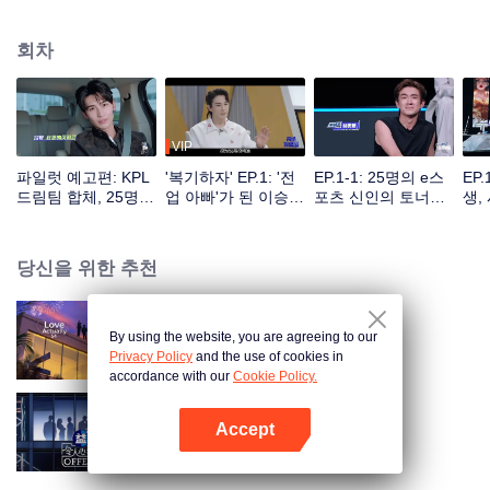
회차
VIP
파일럿 예고편: KPL
'복기하자' EP.1: '전
EP.1-1: 25명의 e스
EP
드림팀 합체, 25명 e
업 아빠'가 된 이승현
포츠 신인의 토너먼
생,
스포츠 신인들의 첫
이 우울하다고 고백
트 시작, 첫 번째로
등장
실력 평가!
하다?
레드·블랙 리스트에
오를 사람은 누구일
당신을 위한 추천
까!
By using the website, you are agreeing to our
반숙연인 S4
Privacy Policy
and the use of cookies in
accordance with our
Cookie Policy.
Accept
두근두근 오퍼 S6
앱 열기