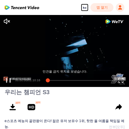
앱 열기
ko
민건을 금지 위치로 보냈습니다.
00:00:00
/
01:10:16
우리는 챔피언 S3
e스포츠 예능의 끝판왕이 온다! 젊은 유저 보유수 1위, 핫한 올 여름을 책임질 예
능.
전부[모두]