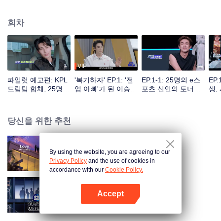
회차
VIP
파일럿 예고편: KPL
'복기하자' EP.1: '전
EP.1-1: 25명의 e스
EP
드림팀 합체, 25명 e
업 아빠'가 된 이승현
포츠 신인의 토너먼
생,
스포츠 신인들의 첫
이 우울하다고 고백
트 시작, 첫 번째로
등장
실력 평가!
하다?
레드·블랙 리스트에
오를 사람은 누구일
당신을 위한 추천
까!
By using the website, you are agreeing to our
반숙연인 S4
Privacy Policy
and the use of cookies in
accordance with our
Cookie Policy.
Accept
두근두근 오퍼 S6
앱 열기