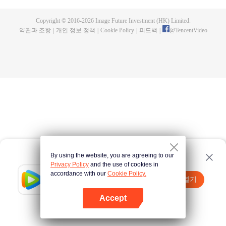
Copyright © 2016-
2026
Image Future Investment (HK) Limited.
약관과 조항
|
개인 정보 정책
|
Cookie Policy
|
피드백
|
@
TencentVideo
By using the website, you are agreeing to our
Privacy Policy
and the use of cookies in
accordance with our
Cookie Policy.
Tencent Video
앱 열기
더 많은 콘텐츠 시청하기
Accept
실패시
여기 클릭
다시 시도
앱 열기