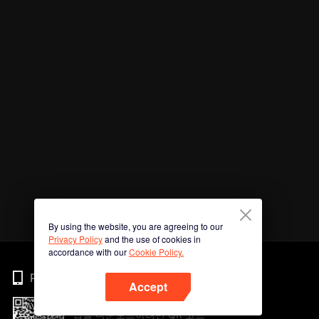
By using the website, you are agreeing to our
Privacy Policy
and the use of cookies in
accordance with our
Cookie Policy.
Phone
Accept
앱을 다운로드하려면 QR 코드