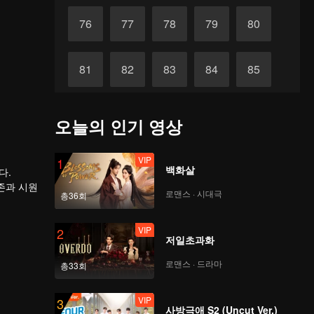
76
77
78
79
80
81
82
83
84
85
86
87
88
89
90
오늘의 인기 영상
VIP
1
백화살
다.
존과 시원
로맨스 · 시대극
총36회
다. 이후
폐물에서
뒤흔든 배
VIP
2
저일초과화
로맨스 · 드라마
총33회
VIP
3
사방극애 S2 (Uncut Ver.)