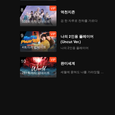
VIP
8
역천지존
검 한 자루로 천하를 가르다
533회까지 업데이트
VIP
9
나의 2인용 플레이어
(Uncut Ver.)
4회까지 업데이트
나의 2인용 플레이어
VIP
10
완미세계
세월에 묻혀도 나를 가라앉힐 수 없어
281회까지 업데이트