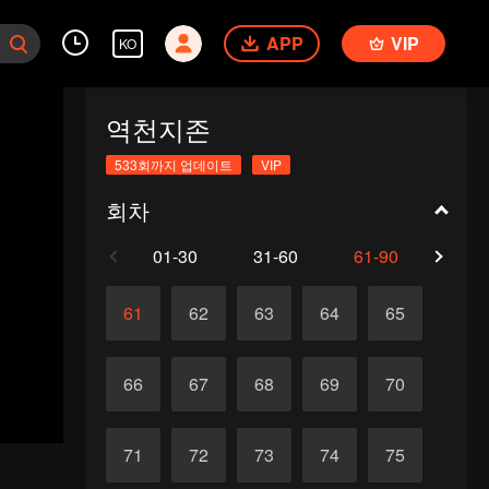
APP
VIP
KO
역천지존
533회까지 업데이트
VIP
회차
01-30
31-60
61-90
91-1
61
62
63
64
65
66
67
68
69
70
71
72
73
74
75