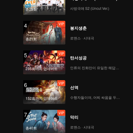
사방극애 S2 (Uncut Ver.)
총25회
VIP
4
봉지생춘
로맨스 · 시대극
총21회
VIP
5
탄서성공
인류의 진화만이 유일한 해답이다
235회까지 업데이트
VIP
6
선역
수행자들이여, 어찌 싸움을 두려워하랴
152회까지 업데이트
VIP
7
막리
로맨스 · 시대극
총40회