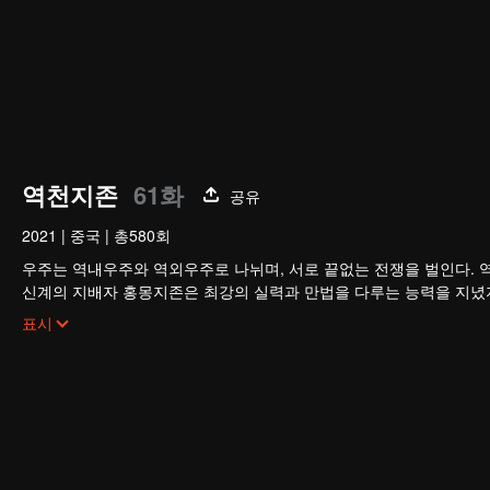
역천지존
61화
공유
2021
|
중국
|
총580회
우주는 역내우주와 역외우주로 나뉘며, 서로 끝없는 전쟁을 벌인다. 
신계의 지배자 홍몽지존은 최강의 실력과 만법을 다루는 능력을 지녔
지존의 배신으로 목숨을 잃고, 만세윤회의 저주까지 받는다. 가족과 부
표시
그는 윤회할 때마다 멸문을 당하다가 마지막 생에서 담운으로 환생한
망월진 담가의 도련님 담운은 혼례 당일 약혼녀의 불륜을 목격하고 
절대적인 천재로 거듭나 전생의 공법으로 급성장하고, 가문의 원수를 
신의 진실까지…. 담운은 과연 모든 것을 되찾고 최후의 승자가 될 수