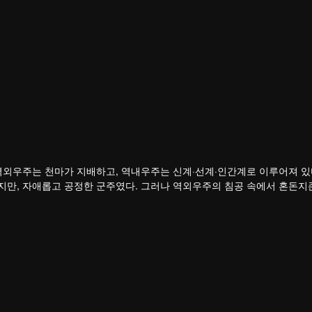
역외우주는 천마가 지배하고, 역내우주는 신계·선계·인간계로 이루어져 있
지만, 자애롭고 공정한 군주였다. 그러나 역외우주의 침공 속에서 혼돈지
하를 잃고, 나라를 빼앗겼으며, 가장 아끼던 제자 영하천존마저 등을 돌린
다.
죽음 직전까지 몰리면서 전생의 기억을 각성한다. 홍몽신태를 얻은 그는 
갚은 뒤 황보성종에 입문한다. 잃어버린 신기와 옛 인연, 그리고 신계를 
 있을까?