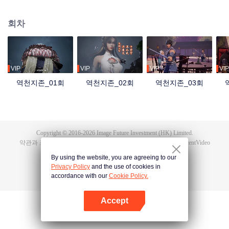
자 홍몽지존은 최강의 실력과 만법을 다루는 능력을 지녔지만, 자애롭고 공정한
군주였다. 그러나 역외우주의 침공 속에서 혼돈지존과 시원지존의 배신으로 목
회차
숨을 잃고, 만세윤회의 저주까지 받는다. 가족과 부하를 잃고, 나라를 빼앗겼으
며, 가장 아끼던 제자 영하천존마저 등을 돌린다. 이후 그는 윤회할 때마다 멸문
을 당하다가 마지막 생에서 담운으로 환생한다. 망월진 담가의 도련님 담운은
혼례 당일 약혼녀의 불륜을 목격하고 죽음 직전까지 몰리면서 전생의 기억을 각
성한다. 홍몽신태를 얻은 그는 폐물에서 절대적인 천재로 거듭나 전생의 공법으
VIP
VIP
VIP
VIP
로 급성장하고, 가문의 원수를 갚은 뒤 황보성종에 입문한다. 잃어버린 신기와
역천지존_01회
역천지존_02회
역천지존_03회
옛 인연, 그리고 신계를 뒤흔든 배신의 진실까지…. 담운은 과연 모든 것을 되찾
고 최후의 승자가 될 수 있을까?
Copyright © 2016-
2026
Image Future Investment (HK) Limited.
약관과 조항
|
개인 정보 정책
|
Cookie Policy
|
피드백
|
@
TencentVideo
By using the website, you are agreeing to our
Privacy Policy
and the use of cookies in
accordance with our
Cookie Policy.
Accept
앱 열기