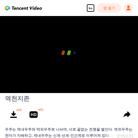
앱 열기
ko
역천지존
우주는 역내우주와 역외우주로 나뉘며, 서로 끝없는 전쟁을 벌인다. 역외우주는
천마가 지배하고, 역내우주는 신계·선계·인간계로 이루어져 있다. 신계의 지배
전부[모두]