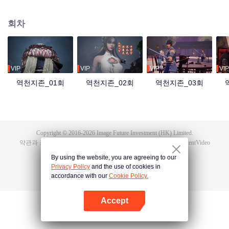
자 홍몽지존은 최강의 실력과 만법을 다루는 능력을 지녔지만, 자애롭고 공정한
군주였다. 그러나 역외우주의 침공 속에서 혼돈지존과 시원지존의 배신으로 목
회차
숨을 잃고, 만세윤회의 저주까지 받는다. 가족과 부하를 잃고, 나라를 빼앗겼으
며, 가장 아끼던 제자 영하천존마저 등을 돌린다. 이후 그는 윤회할 때마다 멸문
을 당하다가 마지막 생에서 담운으로 환생한다. 망월진 담가의 도련님 담운은
혼례 당일 약혼녀의 불륜을 목격하고 죽음 직전까지 몰리면서 전생의 기억을 각
성한다. 홍몽신태를 얻은 그는 폐물에서 절대적인 천재로 거듭나 전생의 공법으
VIP
VIP
VIP
VIP
로 급성장하고, 가문의 원수를 갚은 뒤 황보성종에 입문한다. 잃어버린 신기와
역천지존_01회
역천지존_02회
역천지존_03회
옛 인연, 그리고 신계를 뒤흔든 배신의 진실까지…. 담운은 과연 모든 것을 되찾
고 최후의 승자가 될 수 있을까?
Copyright © 2016-
2026
Image Future Investment (HK) Limited.
약관과 조항
|
개인 정보 정책
|
Cookie Policy
|
피드백
|
@
TencentVideo
By using the website, you are agreeing to our
Privacy Policy
and the use of cookies in
accordance with our
Cookie Policy.
Accept
앱 열기