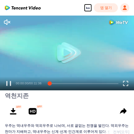
앱 열기
ko
00:00:01
/
00:11:36
역천지존
우주는 역내우주와 역외우주로 나뉘며, 서로 끝없는 전쟁을 벌인다. 역외우주는
천마가 지배하고, 역내우주는 신계·선계·인간계로 이루어져 있다. 신계의 지배
전부[모두]