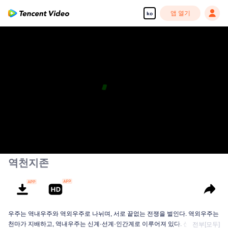
앱 열기
ko
역천지존
우주는 역내우주와 역외우주로 나뉘며, 서로 끝없는 전쟁을 벌인다. 역외우주는
천마가 지배하고, 역내우주는 신계·선계·인간계로 이루어져 있다. 신계의 지배
전부[모두]