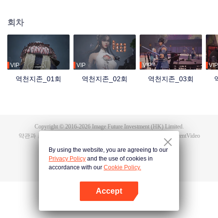
자 홍몽지존은 최강의 실력과 만법을 다루는 능력을 지녔지만, 자애롭고 공정한
군주였다. 그러나 역외우주의 침공 속에서 혼돈지존과 시원지존의 배신으로 목
회차
숨을 잃고, 만세윤회의 저주까지 받는다. 가족과 부하를 잃고, 나라를 빼앗겼으
며, 가장 아끼던 제자 영하천존마저 등을 돌린다. 이후 그는 윤회할 때마다 멸문
을 당하다가 마지막 생에서 담운으로 환생한다. 망월진 담가의 도련님 담운은
혼례 당일 약혼녀의 불륜을 목격하고 죽음 직전까지 몰리면서 전생의 기억을 각
성한다. 홍몽신태를 얻은 그는 폐물에서 절대적인 천재로 거듭나 전생의 공법으
VIP
VIP
VIP
VIP
로 급성장하고, 가문의 원수를 갚은 뒤 황보성종에 입문한다. 잃어버린 신기와
역천지존_01회
역천지존_02회
역천지존_03회
옛 인연, 그리고 신계를 뒤흔든 배신의 진실까지…. 담운은 과연 모든 것을 되찾
고 최후의 승자가 될 수 있을까?
Copyright © 2016-
2026
Image Future Investment (HK) Limited.
약관과 조항
|
개인 정보 정책
|
Cookie Policy
|
피드백
|
@
TencentVideo
By using the website, you are agreeing to our
Privacy Policy
and the use of cookies in
accordance with our
Cookie Policy.
Accept
앱 열기