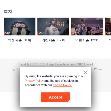
자 홍몽지존은 최강의 실력과 만법을 다루는 능력을 지녔지만, 자애롭고 공정한
군주였다. 그러나 역외우주의 침공 속에서 혼돈지존과 시원지존의 배신으로 목
회차
숨을 잃고, 만세윤회의 저주까지 받는다. 가족과 부하를 잃고, 나라를 빼앗겼으
며, 가장 아끼던 제자 영하천존마저 등을 돌린다. 이후 그는 윤회할 때마다 멸문
을 당하다가 마지막 생에서 담운으로 환생한다. 망월진 담가의 도련님 담운은
혼례 당일 약혼녀의 불륜을 목격하고 죽음 직전까지 몰리면서 전생의 기억을 각
성한다. 홍몽신태를 얻은 그는 폐물에서 절대적인 천재로 거듭나 전생의 공법으
VIP
VIP
VIP
VIP
로 급성장하고, 가문의 원수를 갚은 뒤 황보성종에 입문한다. 잃어버린 신기와
역천지존_01회
역천지존_02회
역천지존_03회
옛 인연, 그리고 신계를 뒤흔든 배신의 진실까지…. 담운은 과연 모든 것을 되찾
고 최후의 승자가 될 수 있을까?
Copyright © 2016-
2026
Image Future Investment (HK) Limited.
약관과 조항
|
개인 정보 정책
|
Cookie Policy
|
피드백
|
@
TencentVideo
By using the website, you are agreeing to our
Privacy Policy
and the use of cookies in
accordance with our
Cookie Policy.
Accept
앱 열기