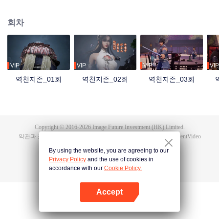
자 홍몽지존은 최강의 실력과 만법을 다루는 능력을 지녔지만, 자애롭고 공정한
군주였다. 그러나 역외우주의 침공 속에서 혼돈지존과 시원지존의 배신으로 목
회차
숨을 잃고, 만세윤회의 저주까지 받는다. 가족과 부하를 잃고, 나라를 빼앗겼으
며, 가장 아끼던 제자 영하천존마저 등을 돌린다. 이후 그는 윤회할 때마다 멸문
을 당하다가 마지막 생에서 담운으로 환생한다. 망월진 담가의 도련님 담운은
혼례 당일 약혼녀의 불륜을 목격하고 죽음 직전까지 몰리면서 전생의 기억을 각
성한다. 홍몽신태를 얻은 그는 폐물에서 절대적인 천재로 거듭나 전생의 공법으
VIP
VIP
VIP
VIP
로 급성장하고, 가문의 원수를 갚은 뒤 황보성종에 입문한다. 잃어버린 신기와
역천지존_01회
역천지존_02회
역천지존_03회
옛 인연, 그리고 신계를 뒤흔든 배신의 진실까지…. 담운은 과연 모든 것을 되찾
고 최후의 승자가 될 수 있을까?
Copyright © 2016-
2026
Image Future Investment (HK) Limited.
약관과 조항
|
개인 정보 정책
|
Cookie Policy
|
피드백
|
@
TencentVideo
By using the website, you are agreeing to our
Privacy Policy
and the use of cookies in
accordance with our
Cookie Policy.
Accept
앱 열기