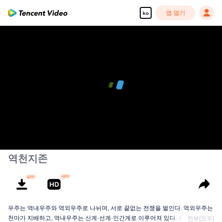
앱 열기
ko
역천지존
우주는 역내우주와 역외우주로 나뉘며, 서로 끝없는 전쟁을 벌인다. 역외우주는
천마가 지배하고, 역내우주는 신계·선계·인간계로 이루어져 있다. 신계의 지배
전부[모두]