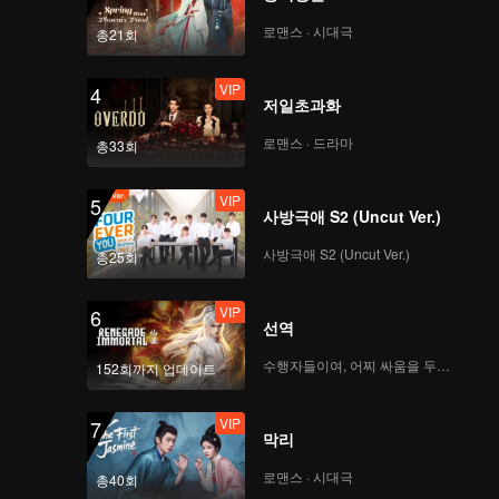
로맨스 · 시대극
총21회
VIP
4
저일초과화
로맨스 · 드라마
총33회
VIP
5
사방극애 S2 (Uncut Ver.)
사방극애 S2 (Uncut Ver.)
총25회
VIP
6
선역
수행자들이여, 어찌 싸움을 두려워하랴
152회까지 업데이트
VIP
7
막리
로맨스 · 시대극
총40회