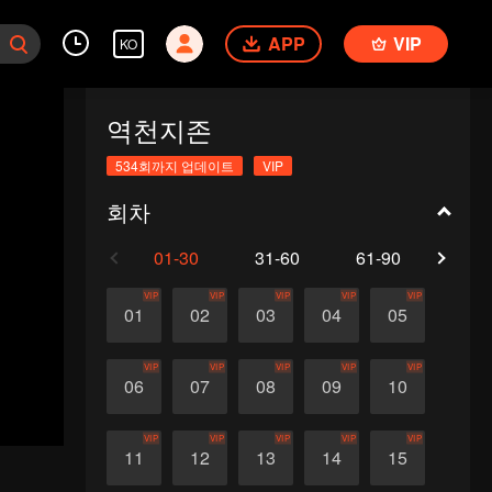
APP
VIP
KO
역천지존
534회까지 업데이트
VIP
회차
01-30
31-60
61-90
91-1
VIP
VIP
VIP
VIP
VIP
01
02
03
04
05
VIP
VIP
VIP
VIP
VIP
06
07
08
09
10
VIP
VIP
VIP
VIP
VIP
11
12
13
14
15