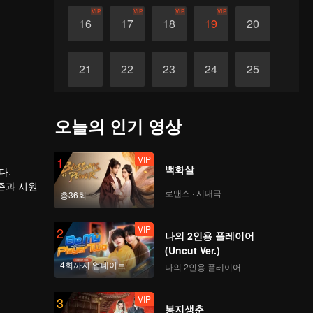
VIP
VIP
VIP
VIP
16
17
18
19
20
21
22
23
24
25
26
27
28
29
30
오늘의 인기 영상
VIP
1
백화살
다.
존과 시원
로맨스 · 시대극
총36회
다. 이후
폐물에서
뒤흔든 배
VIP
2
나의 2인용 플레이어
(Uncut Ver.)
4회까지 업데이트
나의 2인용 플레이어
VIP
3
봉지생춘