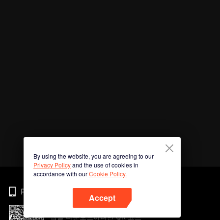
By using the website, you are agreeing to our
Privacy Policy
and the use of cookies in
accordance with our
Cookie Policy.
Phone
Accept
앱을 다운로드하려면 QR 코드