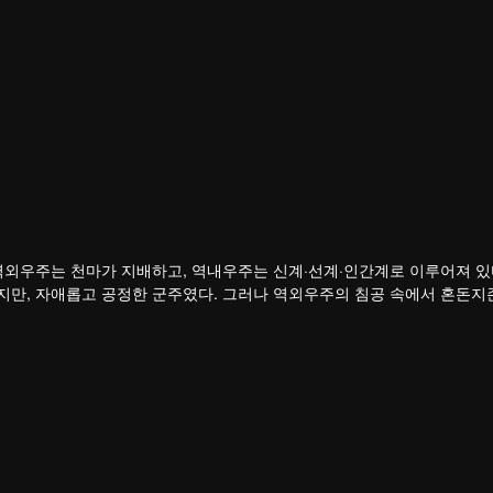
역외우주는 천마가 지배하고, 역내우주는 신계·선계·인간계로 이루어져 있
지만, 자애롭고 공정한 군주였다. 그러나 역외우주의 침공 속에서 혼돈지
하를 잃고, 나라를 빼앗겼으며, 가장 아끼던 제자 영하천존마저 등을 돌린
다.
죽음 직전까지 몰리면서 전생의 기억을 각성한다. 홍몽신태를 얻은 그는 
갚은 뒤 황보성종에 입문한다. 잃어버린 신기와 옛 인연, 그리고 신계를 
 있을까?