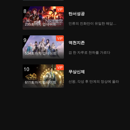
VIP
8
탄서성공
인류의 진화만이 유일한 해답이다
235회까지 업데이트
VIP
9
역천지존
검 한 자루로 천하를 가르다
534회까지 업데이트
VIP
10
무상신제
선왕, 각성 후 만계의 정상에 올라
611회까지 업데이트