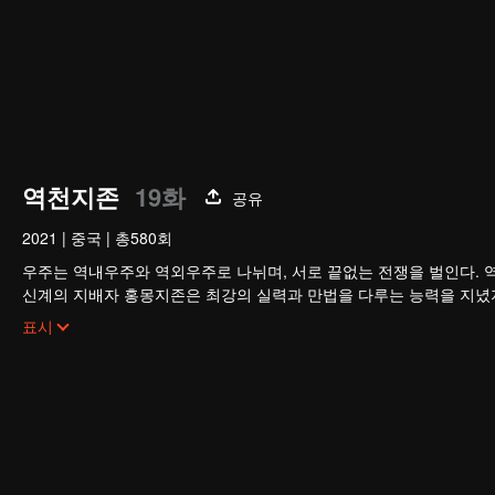
역천지존
19화
공유
2021
|
중국
|
총580회
우주는 역내우주와 역외우주로 나뉘며, 서로 끝없는 전쟁을 벌인다. 
신계의 지배자 홍몽지존은 최강의 실력과 만법을 다루는 능력을 지녔
지존의 배신으로 목숨을 잃고, 만세윤회의 저주까지 받는다. 가족과 부
표시
그는 윤회할 때마다 멸문을 당하다가 마지막 생에서 담운으로 환생한
망월진 담가의 도련님 담운은 혼례 당일 약혼녀의 불륜을 목격하고 
절대적인 천재로 거듭나 전생의 공법으로 급성장하고, 가문의 원수를 
신의 진실까지…. 담운은 과연 모든 것을 되찾고 최후의 승자가 될 수