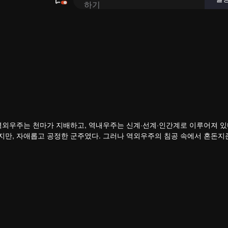
역외우주는 천마가 지배하고, 역내우주는 신계·선계·인간계로 이루어져 있
지만, 자애롭고 공정한 군주였다. 그러나 역외우주의 침공 속에서 혼돈지
하를 잃고, 나라를 빼앗겼으며, 가장 아끼던 제자 영하천존마저 등을 돌린
다.
죽음 직전까지 몰리면서 전생의 기억을 각성한다. 홍몽신태를 얻은 그는 
갚은 뒤 황보성종에 입문한다. 잃어버린 신기와 옛 인연, 그리고 신계를 
 있을까?