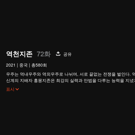
역천지존
72화
공유
2021
|
중국
|
총580회
우주는 역내우주와 역외우주로 나뉘며, 서로 끝없는 전쟁을 벌인다. 
신계의 지배자 홍몽지존은 최강의 실력과 만법을 다루는 능력을 지녔
지존의 배신으로 목숨을 잃고, 만세윤회의 저주까지 받는다. 가족과 부
표시
그는 윤회할 때마다 멸문을 당하다가 마지막 생에서 담운으로 환생한
망월진 담가의 도련님 담운은 혼례 당일 약혼녀의 불륜을 목격하고 
절대적인 천재로 거듭나 전생의 공법으로 급성장하고, 가문의 원수를 
신의 진실까지…. 담운은 과연 모든 것을 되찾고 최후의 승자가 될 수