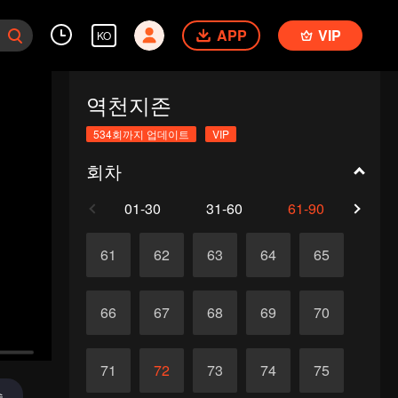
APP
VIP
KO
역천지존
534회까지 업데이트
VIP
회차
01-30
31-60
61-90
91-1
61
62
63
64
65
66
67
68
69
70
71
72
73
74
75