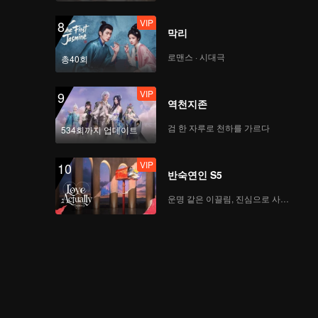
VIP
8
막리
로맨스 · 시대극
총40회
VIP
9
역천지존
검 한 자루로 천하를 가르다
534회까지 업데이트
VIP
10
반숙연인 S5
운명 같은 이끌림, 진심으로 사랑하다