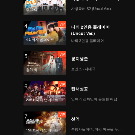
사방극애 S2 (Uncut Ver.)
총25회
VIP
4
나의 2인용 플레이어
(Uncut Ver.)
4회까지 업데이트
나의 2인용 플레이어
VIP
5
봉지생춘
로맨스 · 시대극
총21회
VIP
6
탄서성공
인류의 진화만이 유일한 해답이다
235회까지 업데이트
VIP
7
선역
수행자들이여, 어찌 싸움을 두려워하랴
152회까지 업데이트