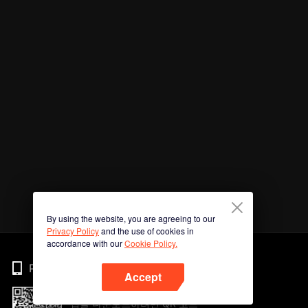
By using the website, you are agreeing to our
Privacy Policy
and the use of cookies in
accordance with our
Cookie Policy.
Phone
Accept
앱을 다운로드하려면 QR 코드