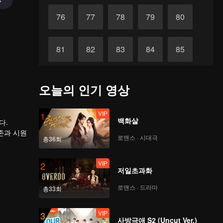
76
77
78
79
80
81
82
83
84
85
86
87
88
89
90
오늘의 인기 영상
VIP
1
백화살
다.
존과 시원
로맨스 · 시대극
총36회
다. 이후
폐물에서
뒤흔든 배
VIP
2
저일초과화
로맨스 · 드라마
총33회
VIP
3
사방극애 S2 (Uncut Ver.)