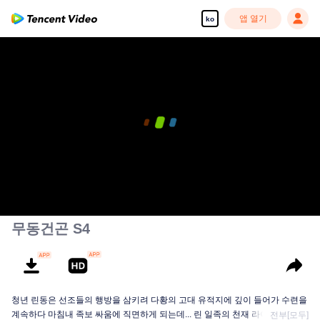
앱 열기
ko
무동건곤 S4
청년 린동은 선조들의 행방을 삼키려 다황의 고대 유적지에 깊이 들어가 수련을
계속하다 마침내 족보 싸움에 직면하게 되는데... 린 일족의 천재 라이벌 린 랑티
전부[모두]