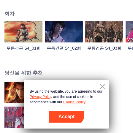
엔이 아버지를 악당으로 만들어 스스로 상처를 입힌 것을 마주한 린 동은 굴욕
감을 느꼈고 반격을 위해 쉐 쉐임이 절실히 필요했습니다!
회차
VIP
VIP
무동건곤 S4_01회
무동건곤 S4_02회
무동건곤 S4_03회
무
당신을 위한 추천
By using the website, you are agreeing to our
무동건곤 S5
Privacy Policy
and the use of cookies in
accordance with our
Cookie Policy.
Accept
무동건곤 S2
앱 열기