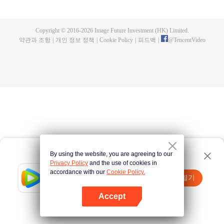
until he is able to become a person that can truly shake the world.
Copyright © 2016-
2026
Image Future Investment (HK) Limited.
약관과 조항
|
개인 정보 정책
|
Cookie Policy
|
피드백
|
@
TencentVideo
By using the website, you are agreeing to our
Privacy Policy
and the use of cookies in
accordance with our
Cookie Policy.
Tencent Video
앱 열기
더 많은 콘텐츠 시청하기
Accept
실패시
여기 클릭
다시 시도
앱 열기