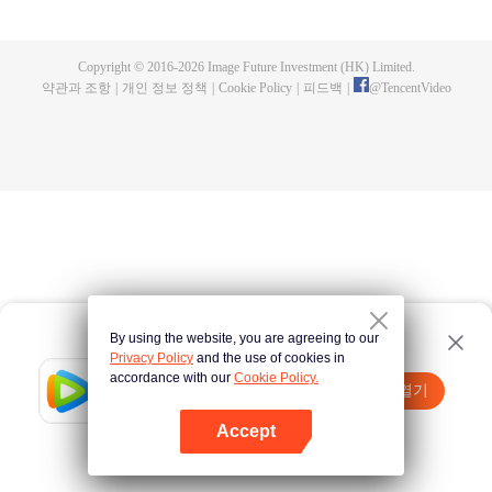
until he is able to become a person that can truly shake the world.
Copyright © 2016-
2026
Image Future Investment (HK) Limited.
약관과 조항
|
개인 정보 정책
|
Cookie Policy
|
피드백
|
@
TencentVideo
By using the website, you are agreeing to our
Privacy Policy
and the use of cookies in
accordance with our
Cookie Policy.
Tencent Video
앱 열기
더 많은 콘텐츠 시청하기
Accept
실패시
여기 클릭
다시 시도
앱 열기