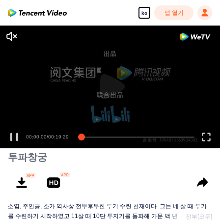
앱 열기
ko
00:00:00
/
00:19:29
투파창궁
소염, 주인공, 소가 역사상 전무후무한 투기 수련 천재이다. 그는 네 살 때 투기
를 수련하기 시작하였고 11살 때 10단 투지기를 돌파해 가문 백 년 사상 최연소
전부[모두]