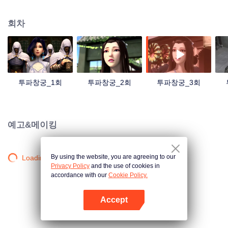
투자가 되었다. 그러나 12살 되던 해, 그는 갑자기 수련 능력을 잃었다. 그는 가
문의 냉대와 주변 사람들의 무시를 받았으며 심지어 약혼녀에게 파혼을 당하였
회차
다...온갖 시련이 찾아왔다. 바로 그가 절망에 빠질 때, 한 가닥의 영혼이 그의 손
에 있는 반지에서 나타났고 새로운 문을 열어주었다.
투파창궁_1회
투파창궁_2회
투파창궁_3회
예고&메이킹
By using the website, you are agreeing to our
Loading…
Privacy Policy
and the use of cookies in
accordance with our
Cookie Policy.
Accept
앱 열기