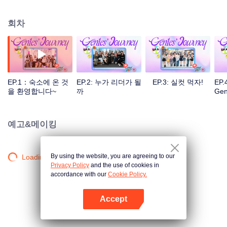
회차
EP.1：숙소에 온 것
EP.2: 누가 리더가 될
EP.3: 실컷 먹자!
EP.
을 환영합니다~
까
Ge
회
예고&메이킹
By using the website, you are agreeing to our
Loading…
Privacy Policy
and the use of cookies in
accordance with our
Cookie Policy.
Accept
앱 열기