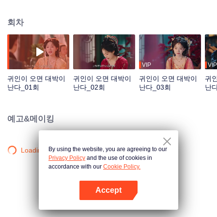
실 이목안을 데리고 집으로 돌아오고 신분이 뒤바뀌었다는 이씨 가문 출생의 비
밀까지 함께 드러난다. 이목안이야말로 이씨 가문의 진짜 딸이었다니. 남편의
회차
배신과 신분의 진실, 쌍으로 닥친 배신 앞에서도 천하제일 왕사루를 은밀히 장
악하고 있던 이청청은 조금도 흔들리지 않는다. 안채의 소란을 재치 있게 수습
하는 한편, 음험한 태자와는 지략으로 맞서며 현대 금융 상식을 바탕으로 고대
의 상업계를 주름잡는다. 웃고 떠드는 소란 속에서도 수많은 풍파를 잠재우며
한 걸음씩 자신만의 인생 역전을 이뤄 나간다.
VIP
VIP
귀인이 오면 대박이
귀인이 오면 대박이
귀인이 오면 대박이
귀인
난다_01회
난다_02회
난다_03회
난다
예고&메이킹
By using the website, you are agreeing to our
Loading…
Privacy Policy
and the use of cookies in
accordance with our
Cookie Policy.
Accept
앱 열기