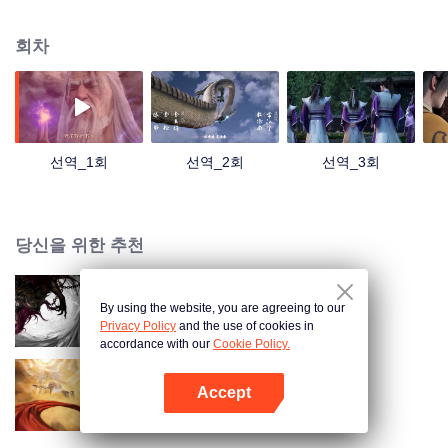
하기에 달렸다는 신념을 안고 왕림은 평범한 자질로 신선 수행에 나섰고 우여곡
절을 겪으며 자신의 지혜로 한 걸음 한 걸음 정상에 올라 혼자의 힘으로 수진계
회차
에 이름을 날린다.
선역_1회
선역_2회
선역_3회
당신을 위한 추천
By using the website, you are agreeing to our
선역 극장판 신림지전
Privacy Policy
and the use of cookies in
accordance with our
Cookie Policy.
Accept
탄천기
앱 열기